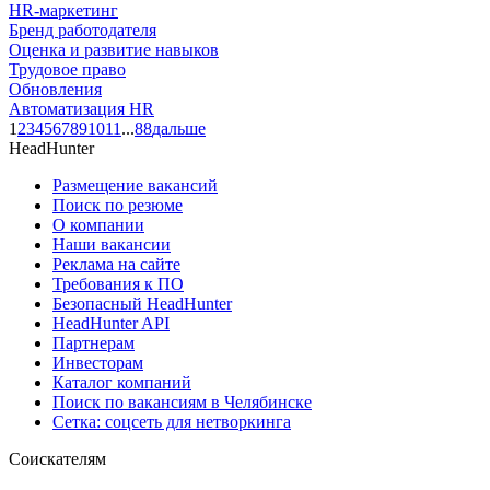
HR-маркетинг
Бренд работодателя
Оценка и развитие навыков
Трудовое право
Обновления
Автоматизация HR
1
2
3
4
5
6
7
8
9
10
11
...
88
дальше
HeadHunter
Размещение вакансий
Поиск по резюме
О компании
Наши вакансии
Реклама на сайте
Требования к ПО
Безопасный HeadHunter
HeadHunter API
Партнерам
Инвесторам
Каталог компаний
Поиск по вакансиям в Челябинске
Сетка: соцсеть для нетворкинга
Соискателям