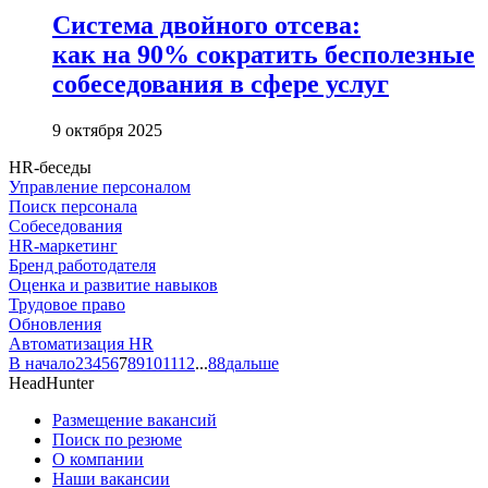
Система двойного отсева:
как на 90% сократить бесполезные
собеседования в сфере услуг
9 октября 2025
HR-беседы
Управление персоналом
Поиск персонала
Собеседования
HR-маркетинг
Бренд работодателя
Оценка и развитие навыков
Трудовое право
Обновления
Автоматизация HR
В начало
2
3
4
5
6
7
8
9
10
11
12
...
88
дальше
HeadHunter
Размещение вакансий
Поиск по резюме
О компании
Наши вакансии