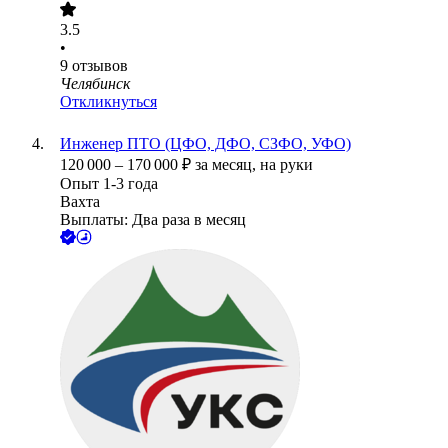
3.5
•
9
отзывов
Челябинск
Откликнуться
Инженер ПТО (ЦФО, ДФО, СЗФО, УФО)
120 000
–
170 000
₽
за месяц,
на руки
Опыт 1-3 года
Вахта
Выплаты: Два раза в месяц