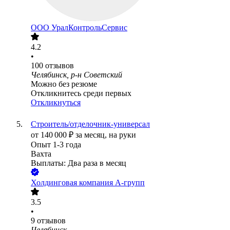
ООО
УралКонтрольСервис
4.2
•
100
отзывов
Челябинск, р-н Советский
Можно без резюме
Откликнитесь среди первых
Откликнуться
Строитель/отделочник-универсал
от
140 000
₽
за месяц,
на руки
Опыт 1-3 года
Вахта
Выплаты: Два раза в месяц
Холдинговая компания А-групп
3.5
•
9
отзывов
Челябинск