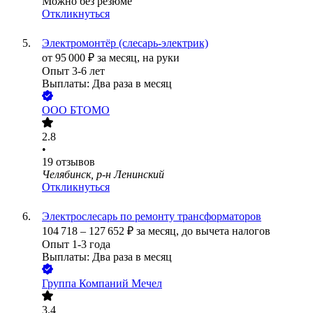
Можно без резюме
Откликнуться
Электромонтёр (слесарь-электрик)
от
95 000
₽
за месяц,
на руки
Опыт 3-6 лет
Выплаты: Два раза в месяц
ООО
БТОМО
2.8
•
19
отзывов
Челябинск, р-н Ленинский
Откликнуться
Электрослесарь по ремонту трансформаторов
104 718
–
127 652
₽
за месяц,
до вычета налогов
Опыт 1-3 года
Выплаты: Два раза в месяц
Группа Компаний Мечел
3.4