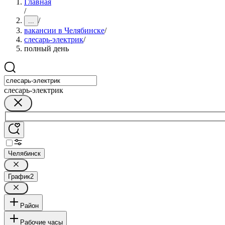
Главная
/
/
...
вакансии в Челябинске
/
слесарь-электрик
/
полный день
слесарь-электрик
Челябинск
График
2
Район
Рабочие часы