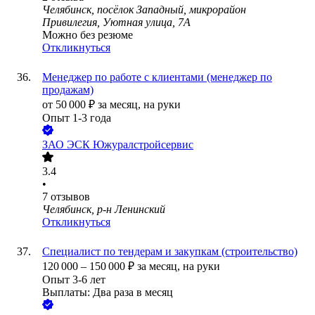
Челябинск, посёлок Западный, микрорайон
Привилегия, Уютная улица, 7А
Можно без резюме
Откликнуться
Менеджер по работе с клиентами (менеджер по
продажам)
от
50 000
₽
за месяц,
на руки
Опыт 1-3 года
ЗАО
ЭСК Южуралстройсервис
3.4
•
7
отзывов
Челябинск, р-н Ленинский
Откликнуться
Специалист по тендерам и закупкам (строительство)
120 000
–
150 000
₽
за месяц,
на руки
Опыт 3-6 лет
Выплаты: Два раза в месяц