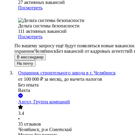
27
активных вакансий
Посмотреть
Дельта системы безопасности
111
активных вакансий
Посмотреть
По вашему запросу ещё будут появляться новые вакансии
охранник
Челябинск
Без вакансий от кадровых агентств
В 
В мессенджер
На почту
Охранник строительного завода в г. Челябинск
от
100 000
₽
за месяц,
до вычета налогов
Без опыта
Вахта
Ангел, Группа компаний
3.4
•
35
отзывов
Челябинск, р-н Советский
Можно без резюме