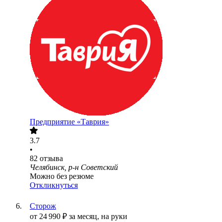
Предприятие «Таврия»
3.7
•
82
отзыва
Челябинск, р-н Советский
Можно без резюме
Откликнуться
Сторож
от
24 990
₽
за месяц,
на руки