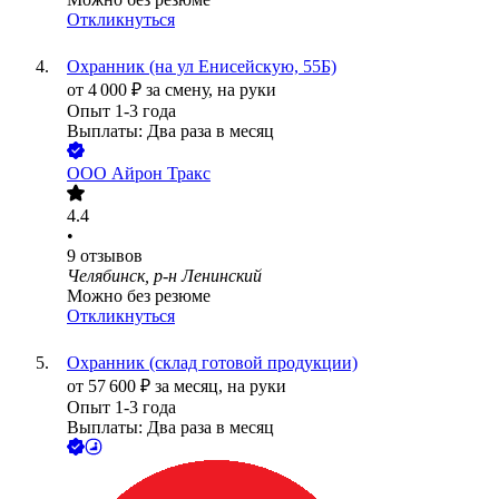
Откликнуться
Охранник (на ул Енисейскую, 55Б)
от
4 000
₽
за смену,
на руки
Опыт 1-3 года
Выплаты: Два раза в месяц
ООО
Айрон Тракс
4.4
•
9
отзывов
Челябинск, р-н Ленинский
Можно без резюме
Откликнуться
Охранник (склад готовой продукции)
от
57 600
₽
за месяц,
на руки
Опыт 1-3 года
Выплаты: Два раза в месяц