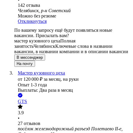
142
отзыва
Челябинск, р-н Советский
Можно без резюме
Откликнуться
По вашему запросу ещё будут появляться новые
вакансии. Присылать вам?
мастер кузовного цеха
Полная
занятость
Челябинск
Ключевые слова в названии
вакансии, в названии компании и в описании вакансии
В мессенджер
На почту
Мастер кузовного цеха
от
120 000
₽
за месяц,
на руки
Опыт 1-3 года
Выплаты: Два раза в месяц
GTS
3.9
•
27
отзывов
посёлок железнодорожный разъезд Полетаево II-е,