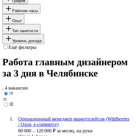
График
Рабочие часы
Опыт
Тип занятости
Уровень дохода
Ещё фильтры
Работа главным дизайнером
за 3 дня в Челябинске
, 4 вакансии
Операционный менеджер маркетплейсов (Wildberries
/ Ozon, e-commerce)
80 000
–
120 000
₽
за месяц,
на руки