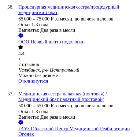
Процедурная медицинская сестра/процедурный
медицинский брат
65 000
–
75 000
₽
за месяц,
до вычета налогов
Опыт 1-3 года
Выплаты: Два раза в месяц
ООО
Первый центр подологии
4.4
•
7
отзывов
Челябинск, р-н Центральный
Можно без резюме
Откликнуться
Медицинская сестра палатная (постовая) /
Медицинский брат палатный (постовой)
50 000
–
55 000
₽
за месяц,
до вычета налогов
Опыт 1-3 года
Выплаты: Два раза в месяц
ГАУЗ Областной Центр Медицинской Реабилитации
Огонек