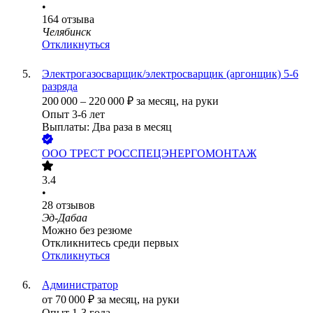
•
164
отзыва
Челябинск
Откликнуться
Электрогазосварщик/электросварщик (аргонщик) 5-6
разряда
200 000
–
220 000
₽
за месяц,
на руки
Опыт 3-6 лет
Выплаты: Два раза в месяц
ООО
ТРЕСТ РОССПЕЦЭНЕРГОМОНТАЖ
3.4
•
28
отзывов
Эд-Дабаа
Можно без резюме
Откликнитесь среди первых
Откликнуться
Администратор
от
70 000
₽
за месяц,
на руки
Опыт 1-3 года