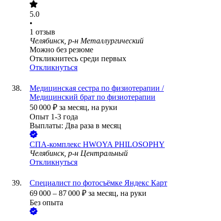
5.0
•
1
отзыв
Челябинск, р-н Металлургический
Можно без резюме
Откликнитесь среди первых
Откликнуться
Медицинская сестра по физиотерапии /
Медицинский брат по физиотерапии
50 000
₽
за месяц,
на руки
Опыт 1-3 года
Выплаты: Два раза в месяц
СПА-комплекс HWOYA PHILOSOPHY
Челябинск, р-н Центральный
Откликнуться
Специалист по фотосъёмке Яндекс Карт
69 000
–
87 000
₽
за месяц,
на руки
Без опыта