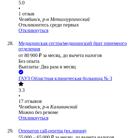
5.0
•
1
отзыв
Челябинск, р-н Металлургический
Откликнитесь среди первых
Откликнуться
Медицинская сестра/медицинский брат приемного
отделения
от
80 900
₽
за месяц,
до вычета налогов
Без опыта
Выплаты: Два раза в месяц
ГАУЗ Областная клиническая больница № 3
3.3
•
17
отзывов
Челябинск, р-н Калининский
Можно без резюме
Откликнуться
Оператор call-центра (вх.линия)
55 000
–
65 000
₽
за месяц,
до вычета налогов