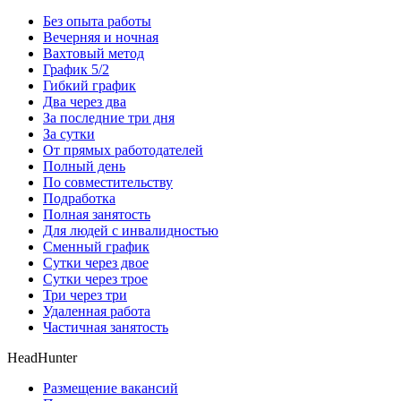
Без опыта работы
Вечерняя и ночная
Вахтовый метод
График 5/2
Гибкий график
Два через два
За последние три дня
За сутки
От прямых работодателей
Полный день
По совместительству
Подработка
Полная занятость
Для людей с инвалидностью
Сменный график
Сутки через двое
Сутки через трое
Три через три
Удаленная работа
Частичная занятость
HeadHunter
Размещение вакансий