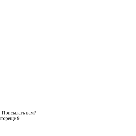
. Присылать вам?
итор
еще 9