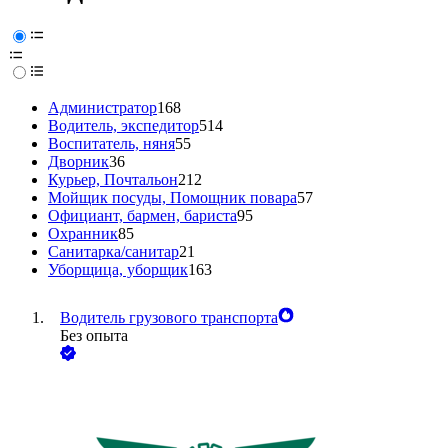
Администратор
168
Водитель, экспедитор
514
Воспитатель, няня
55
Дворник
36
Курьер, Почтальон
212
Мойщик посуды, Помощник повара
57
Официант, бармен, бариста
95
Охранник
85
Санитарка/санитар
21
Уборщица, уборщик
163
Водитель грузового транспорта
Без опыта