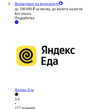
Велокурьер на велосипеде
до
190 000
₽
за месяц,
до вычета налогов
Без опыта
Подработка
Яндекс.Еда
3.4
•
227
отзывов