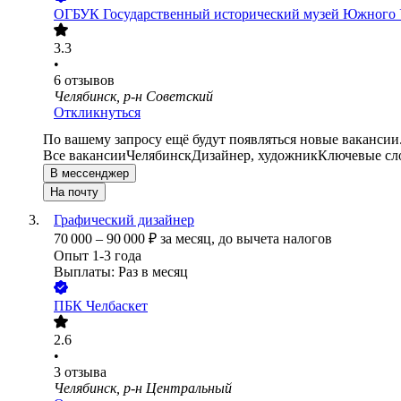
ОГБУК Государственный исторический музей Южного 
3.3
•
6
отзывов
Челябинск, р-н Советский
Откликнуться
По вашему запросу ещё будут появляться новые вакансии
Все вакансии
Челябинск
Дизайнер, художник
Ключевые сло
В мессенджер
На почту
Графический дизайнер
70 000
–
90 000
₽
за месяц,
до вычета налогов
Опыт 1-3 года
Выплаты: Раз в месяц
ПБК Челбаскет
2.6
•
3
отзыва
Челябинск, р-н Центральный