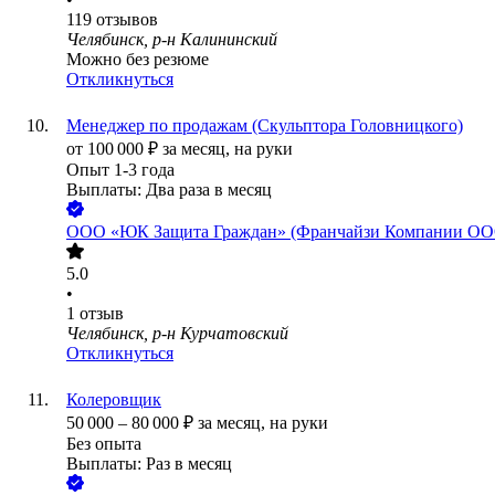
119
отзывов
Челябинск, р-н Калининский
Можно без резюме
Откликнуться
Менеджер по продажам (Скульптора Головницкого)
от
100 000
₽
за месяц,
на руки
Опыт 1-3 года
Выплаты: Два раза в месяц
ООО
«ЮК Защита Граждан» (Франчайзи Компании О
5.0
•
1
отзыв
Челябинск, р-н Курчатовский
Откликнуться
Колеровщик
50 000
–
80 000
₽
за месяц,
на руки
Без опыта
Выплаты: Раз в месяц