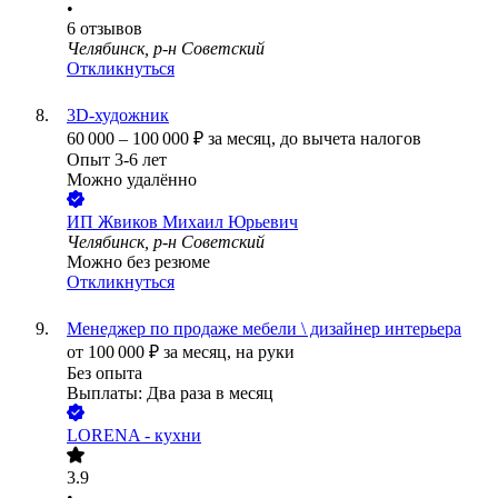
•
6
отзывов
Челябинск, р-н Советский
Откликнуться
3D-художник
60 000
–
100 000
₽
за месяц,
до вычета налогов
Опыт 3-6 лет
Можно удалённо
ИП
Жвиков Михаил Юрьевич
Челябинск, р-н Советский
Можно без резюме
Откликнуться
Менеджер по продаже мебели \ дизайнер интерьера
от
100 000
₽
за месяц,
на руки
Без опыта
Выплаты: Два раза в месяц
LORENA - кухни
3.9
•