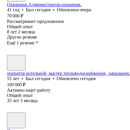
Охранник.Администратор-охранник.
41
год
•
Был
сегодня
•
Обновлено
вчера
70 000
₽
Рассматривает предложения
Общий опыт
8
лет
2
месяца
Другие резюме
Ещё 1 резюме
оператор котельной, мастер тепловодоснабжения , начальник
55
лет
•
Был
сегодня
•
Обновлено
сегодня
100 000
₽
Активно ищет работу
Общий опыт
35
лет
3
месяца