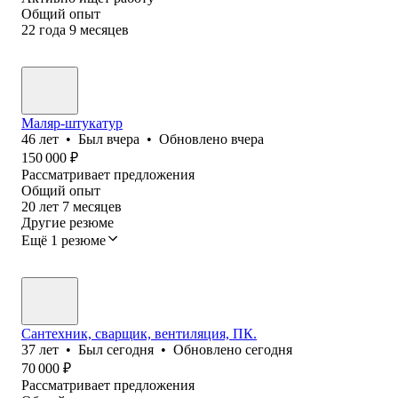
Общий опыт
22
года
9
месяцев
Маляр-штукатур
46
лет
•
Был
вчера
•
Обновлено
вчера
150 000
₽
Рассматривает предложения
Общий опыт
20
лет
7
месяцев
Другие резюме
Ещё 1 резюме
Сантехник, сварщик, вентиляция, ПК.
37
лет
•
Был
сегодня
•
Обновлено
сегодня
70 000
₽
Рассматривает предложения