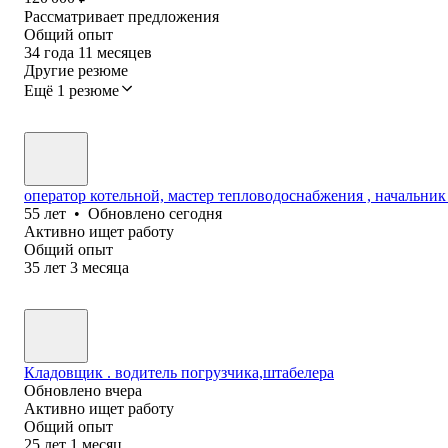
Рассматривает предложения
Общий опыт
34
года
11
месяцев
Другие резюме
Ещё 1 резюме
оператор котельной, мастер тепловодоснабжения , начальник
55
лет
•
Обновлено
сегодня
Активно ищет работу
Общий опыт
35
лет
3
месяца
Кладовщик . водитель погрузчика,штабелера
Обновлено
вчера
Активно ищет работу
Общий опыт
25
лет
1
месяц