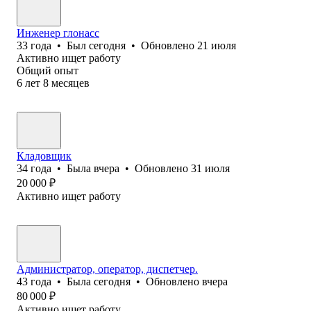
Инженер глонасс
33
года
•
Был
сегодня
•
Обновлено
21 июля
Активно ищет работу
Общий опыт
6
лет
8
месяцев
Кладовщик
34
года
•
Была
вчера
•
Обновлено
31 июля
20 000
₽
Активно ищет работу
Администратор, оператор, диспетчер.
43
года
•
Была
сегодня
•
Обновлено
вчера
80 000
₽
Активно ищет работу