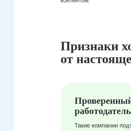
контентом.
Признаки х
от настояще
Проверенны
работодатель
Такие компании под