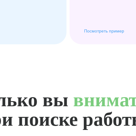
Посмотреть пример
лько вы
внима
и поиске рабо