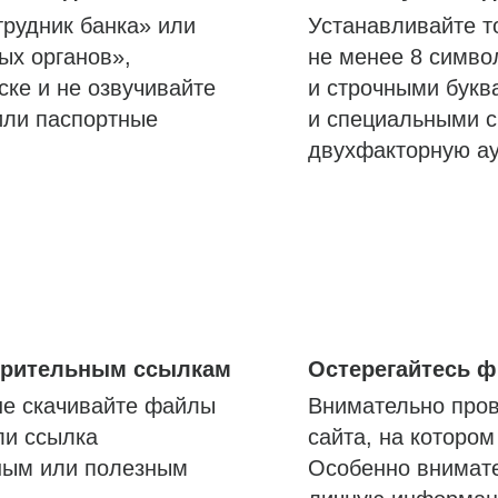
трудник банка» или
Устанавливайте т
ых органов»,
не менее 8 симво
ске и не озвучивайте
и строчными букв
или паспортные
и специальными с
двухфакторную а
озрительным ссылкам
Остерегайтесь 
не скачивайте файлы
Внимательно пров
ли ссылка
сайта, на которо
ным или полезным
Особенно внимате