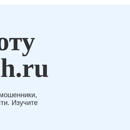
оту
h.ru
-мошенники,
ти. Изучите