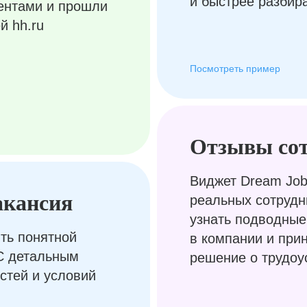
и быстрее разбир
ентами и прошли
й hh.ru
Посмотреть пример
Отзывы со
Виджет Dream Job
акансия
реальных сотрудн
узнать подводные
ть понятной
в компании и при
С детальным
решение о трудоу
стей и условий