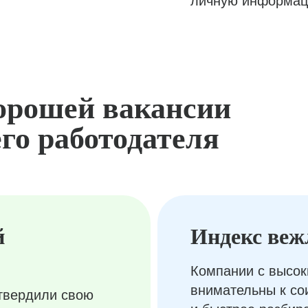
личную информац
орошей вакансии
го работодателя
й
Индекс веж
Компании с высок
внимательны к с
твердили свою