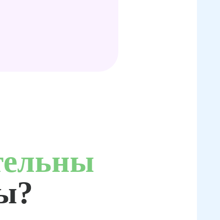
тельны
ты?