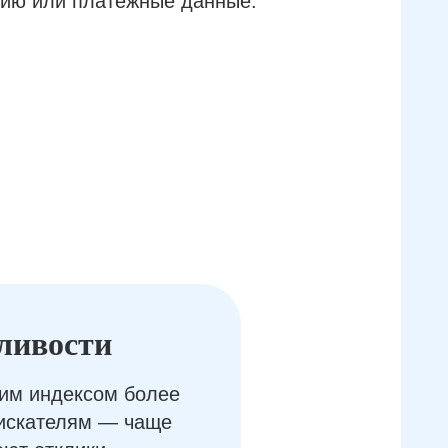
ию или платёжные данные.
ливости
им индексом более
оискателям — чаще