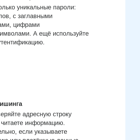
олько уникальные пароли:
лов, с заглавными
ами, цифрами
имволами. А ещё используйте
утентификацию.
фишинга
еряйте адресную строку
м читаете информацию.
льно, если указываете