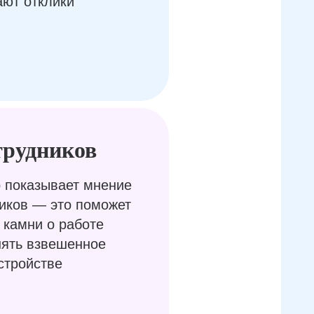
ают отклики
трудников
 показывает мнение
иков — это поможет
 камни о работе
нять взвешенное
стройстве