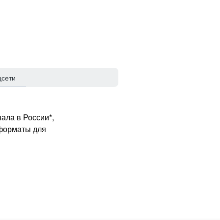
цсети
ала в России*,
 форматы для