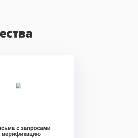
ества
исьма с запросами
а верификацию