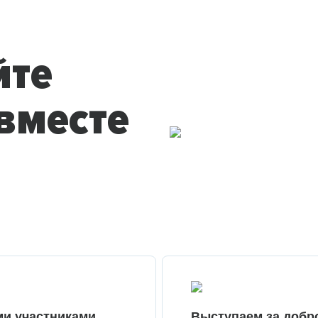
йте
вместе
ми участниками
Выступаем за добр