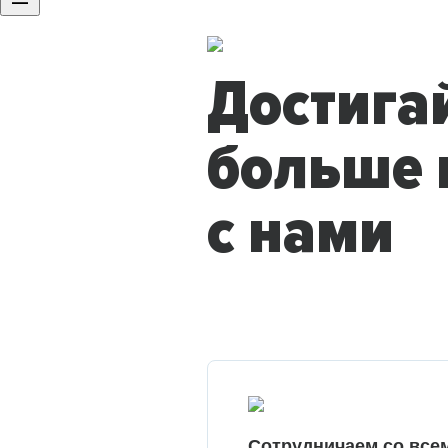
Достига
больше 
с нами
Сотрудничаем со все