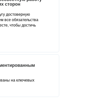
их сторон
угу достоверную
м все обязательства
сте, чтобы достичь
аментированным
ованы на ключевых