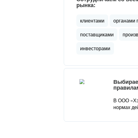
рынка:
клиентами
органами 
поставщиками
произ
инвесторами
Выбирае
правила
В ООО «Хэ
нормах де