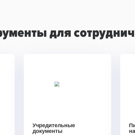
рументы для сотруднич
Учредительные
П
документы
н