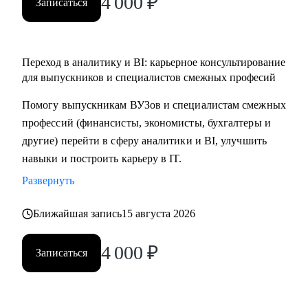
4 000
₽
Записаться
Кому могу помочь:
• BI-аналитикам, аналитикам данных и бизнес-аналитикам
Переход в аналитику и BI: карьерное консультирование
(Junior, Middle, Senior уровни)
для выпускников и специалистов смежных професий
• Кандидатам, готовящимся к собеседованию на позицию
аналитика
Помогу выпускникам ВУЗов и специалистам смежных
• Менеджерам и руководителям команд в области
профессий (финансисты, экономисты, бухгалтеры и
аналитики и BI
другие) перейти в сферу аналитики и BI, улучшить
• Профессионалам, стремящимся перейти в сферу
навыки и построить карьеру в IT.
аналитики и BI из других областей (финансы, бухгалтерия
Развернуть
и т.д)
• Бизнес-пользователям, работающим с дашбордами и
Ближайшая запись
15 августа 2026
принимающим управленческие решения
4 000
₽
Записаться