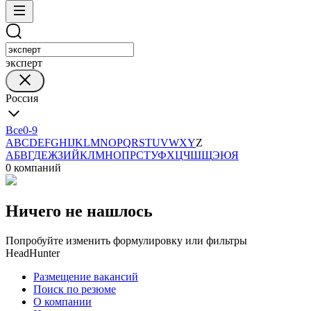
эксперт
Россия
Все
0-9
A
B
C
D
E
F
G
H
I
J
K
L
M
N
O
P
Q
R
S
T
U
V
W
X
Y
Z
А
Б
В
Г
Д
Е
Ж
З
И
Й
К
Л
М
Н
О
П
Р
С
Т
У
Ф
Х
Ц
Ч
Ш
Щ
Э
Ю
Я
0 компаний
Ничего не нашлось
Попробуйте изменить формулировку или фильтры
HeadHunter
Размещение вакансий
Поиск по резюме
О компании