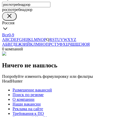
роспотребнадзор
Россия
Все
0-9
A
B
C
D
E
F
G
H
I
J
K
L
M
N
O
P
Q
R
S
T
U
V
W
X
Y
Z
А
Б
В
Г
Д
Е
Ж
З
И
Й
К
Л
М
Н
О
П
Р
С
Т
У
Ф
Х
Ц
Ч
Ш
Щ
Э
Ю
Я
0 компаний
Ничего не нашлось
Попробуйте изменить формулировку или фильтры
HeadHunter
Размещение вакансий
Поиск по резюме
О компании
Наши вакансии
Реклама на сайте
Требования к ПО