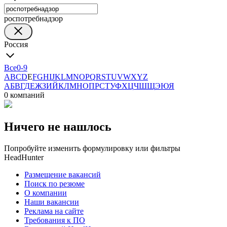
роспотребнадзор
Россия
Все
0-9
A
B
C
D
E
F
G
H
I
J
K
L
M
N
O
P
Q
R
S
T
U
V
W
X
Y
Z
А
Б
В
Г
Д
Е
Ж
З
И
Й
К
Л
М
Н
О
П
Р
С
Т
У
Ф
Х
Ц
Ч
Ш
Щ
Э
Ю
Я
0 компаний
Ничего не нашлось
Попробуйте изменить формулировку или фильтры
HeadHunter
Размещение вакансий
Поиск по резюме
О компании
Наши вакансии
Реклама на сайте
Требования к ПО