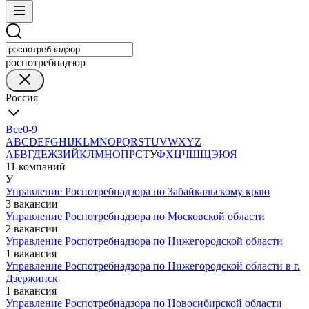
роспотребнадзор
Россия
Все
0-9
A
B
C
D
E
F
G
H
I
J
K
L
M
N
O
P
Q
R
S
T
U
V
W
X
Y
Z
А
Б
В
Г
Д
Е
Ж
З
И
Й
К
Л
М
Н
О
П
Р
С
Т
У
Ф
Х
Ц
Ч
Ш
Щ
Э
Ю
Я
11 компаний
У
Управление Роспотребнадзора по Забайкальскому краю
3 вакансии
Управление Роспотребнадзора по Московской области
2 вакансии
Управление Роспотребнадзора по Нижегородской области
1 вакансия
Управление Роспотребнадзора по Нижегородской области в г.
Дзержинск
1 вакансия
Управление Роспотребнадзора по Новосибирской области