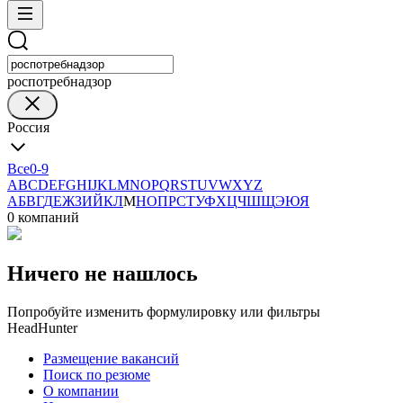
роспотребнадзор
Россия
Все
0-9
A
B
C
D
E
F
G
H
I
J
K
L
M
N
O
P
Q
R
S
T
U
V
W
X
Y
Z
А
Б
В
Г
Д
Е
Ж
З
И
Й
К
Л
М
Н
О
П
Р
С
Т
У
Ф
Х
Ц
Ч
Ш
Щ
Э
Ю
Я
0 компаний
Ничего не нашлось
Попробуйте изменить формулировку или фильтры
HeadHunter
Размещение вакансий
Поиск по резюме
О компании