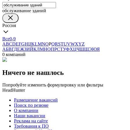
обслуживание зданий
Россия
Все
0-9
A
B
C
D
E
F
G
H
I
J
K
L
M
N
O
P
Q
R
S
T
U
V
W
X
Y
Z
А
Б
В
Г
Д
Е
Ж
З
И
Й
К
Л
М
Н
О
П
Р
С
Т
У
Ф
Х
Ц
Ч
Ш
Щ
Э
Ю
Я
0 компаний
Ничего не нашлось
Попробуйте изменить формулировку или фильтры
HeadHunter
Размещение вакансий
Поиск по резюме
О компании
Наши вакансии
Реклама на сайте
Требования к ПО