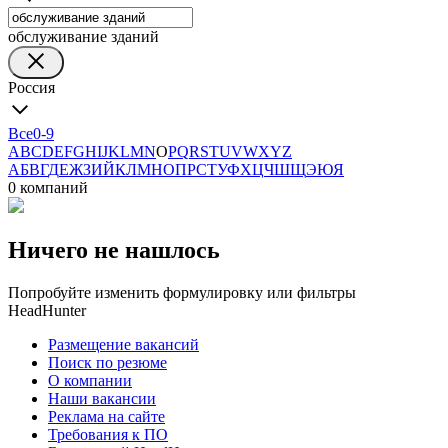
обслуживание зданий
Россия
Все
0-9
A
B
C
D
E
F
G
H
I
J
K
L
M
N
O
P
Q
R
S
T
U
V
W
X
Y
Z
А
Б
В
Г
Д
Е
Ж
З
И
Й
К
Л
М
Н
О
П
Р
С
Т
У
Ф
Х
Ц
Ч
Ш
Щ
Э
Ю
Я
0 компаний
Ничего не нашлось
Попробуйте изменить формулировку или фильтры
HeadHunter
Размещение вакансий
Поиск по резюме
О компании
Наши вакансии
Реклама на сайте
Требования к ПО