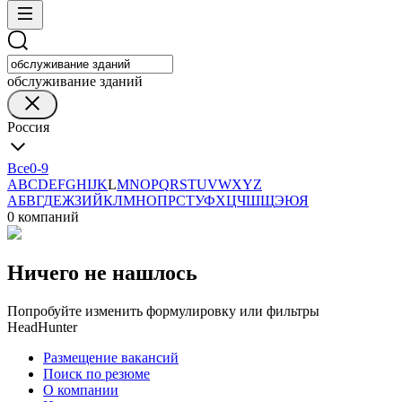
обслуживание зданий
Россия
Все
0-9
A
B
C
D
E
F
G
H
I
J
K
L
M
N
O
P
Q
R
S
T
U
V
W
X
Y
Z
А
Б
В
Г
Д
Е
Ж
З
И
Й
К
Л
М
Н
О
П
Р
С
Т
У
Ф
Х
Ц
Ч
Ш
Щ
Э
Ю
Я
0 компаний
Ничего не нашлось
Попробуйте изменить формулировку или фильтры
HeadHunter
Размещение вакансий
Поиск по резюме
О компании