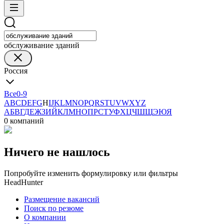
обслуживание зданий
Россия
Все
0-9
A
B
C
D
E
F
G
H
I
J
K
L
M
N
O
P
Q
R
S
T
U
V
W
X
Y
Z
А
Б
В
Г
Д
Е
Ж
З
И
Й
К
Л
М
Н
О
П
Р
С
Т
У
Ф
Х
Ц
Ч
Ш
Щ
Э
Ю
Я
0 компаний
Ничего не нашлось
Попробуйте изменить формулировку или фильтры
HeadHunter
Размещение вакансий
Поиск по резюме
О компании