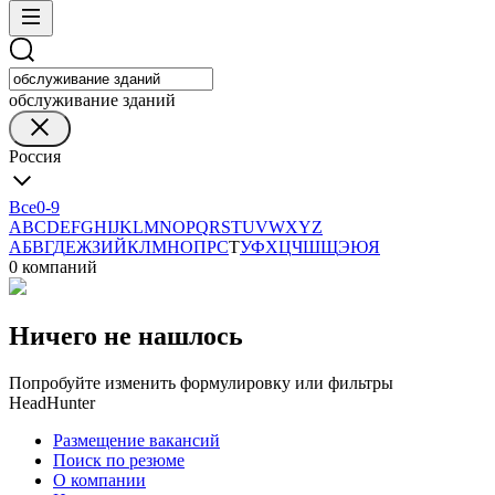
обслуживание зданий
Россия
Все
0-9
A
B
C
D
E
F
G
H
I
J
K
L
M
N
O
P
Q
R
S
T
U
V
W
X
Y
Z
А
Б
В
Г
Д
Е
Ж
З
И
Й
К
Л
М
Н
О
П
Р
С
Т
У
Ф
Х
Ц
Ч
Ш
Щ
Э
Ю
Я
0 компаний
Ничего не нашлось
Попробуйте изменить формулировку или фильтры
HeadHunter
Размещение вакансий
Поиск по резюме
О компании