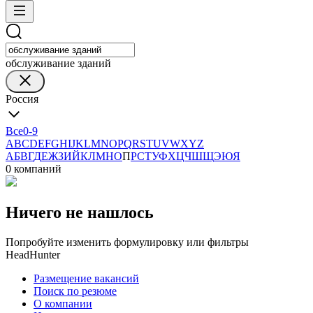
обслуживание зданий
Россия
Все
0-9
A
B
C
D
E
F
G
H
I
J
K
L
M
N
O
P
Q
R
S
T
U
V
W
X
Y
Z
А
Б
В
Г
Д
Е
Ж
З
И
Й
К
Л
М
Н
О
П
Р
С
Т
У
Ф
Х
Ц
Ч
Ш
Щ
Э
Ю
Я
0 компаний
Ничего не нашлось
Попробуйте изменить формулировку или фильтры
HeadHunter
Размещение вакансий
Поиск по резюме
О компании