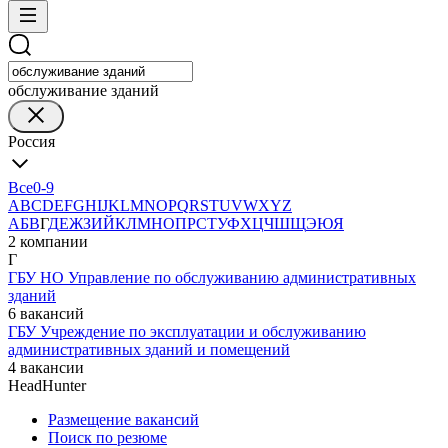
обслуживание зданий
Россия
Все
0-9
A
B
C
D
E
F
G
H
I
J
K
L
M
N
O
P
Q
R
S
T
U
V
W
X
Y
Z
А
Б
В
Г
Д
Е
Ж
З
И
Й
К
Л
М
Н
О
П
Р
С
Т
У
Ф
Х
Ц
Ч
Ш
Щ
Э
Ю
Я
2 компании
Г
ГБУ НО Управление по обслуживанию административных
зданий
6 вакансий
ГБУ Учреждение по эксплуатации и обслуживанию
административных зданий и помещений
4 вакансии
HeadHunter
Размещение вакансий
Поиск по резюме