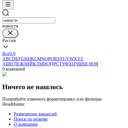
новости
Россия
Все
0-9
A
B
C
D
E
F
G
H
I
J
K
L
M
N
O
P
Q
R
S
T
U
V
W
X
Y
Z
А
Б
В
Г
Д
Е
Ж
З
И
Й
К
Л
М
Н
О
П
Р
С
Т
У
Ф
Х
Ц
Ч
Ш
Щ
Э
Ю
Я
0 компаний
Ничего не нашлось
Попробуйте изменить формулировку или фильтры
HeadHunter
Размещение вакансий
Поиск по резюме
О компании