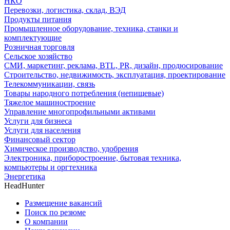
НКО
Перевозки, логистика, склад, ВЭД
Продукты питания
Промышленное оборудование, техника, станки и
комплектующие
Розничная торговля
Сельское хозяйство
СМИ, маркетинг, реклама, BTL, PR, дизайн, продюсирование
Строительство, недвижимость, эксплуатация, проектирование
Телекоммуникации, связь
Товары народного потребления (непищевые)
Тяжелое машиностроение
Управление многопрофильными активами
Услуги для бизнеса
Услуги для населения
Финансовый сектор
Химическое производство, удобрения
Электроника, приборостроение, бытовая техника,
компьютеры и оргтехника
Энергетика
HeadHunter
Размещение вакансий
Поиск по резюме
О компании