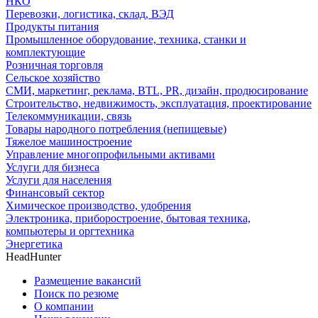
НКО
Перевозки, логистика, склад, ВЭД
Продукты питания
Промышленное оборудование, техника, станки и
комплектующие
Розничная торговля
Сельское хозяйство
СМИ, маркетинг, реклама, BTL, PR, дизайн, продюсирование
Строительство, недвижимость, эксплуатация, проектирование
Телекоммуникации, связь
Товары народного потребления (непищевые)
Тяжелое машиностроение
Управление многопрофильными активами
Услуги для бизнеса
Услуги для населения
Финансовый сектор
Химическое производство, удобрения
Электроника, приборостроение, бытовая техника,
компьютеры и оргтехника
Энергетика
HeadHunter
Размещение вакансий
Поиск по резюме
О компании