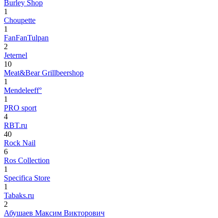
Burley Shop
1
Choupette
1
FanFanTulpan
2
Jeternel
10
Meat&Bear Grillbeershop
1
Mendeleeff°
1
PRO sport
4
RBT.ru
40
Rock Nail
6
Ros Collection
1
Specifica Store
1
Tabaks.ru
2
Абушаев Максим Викторович