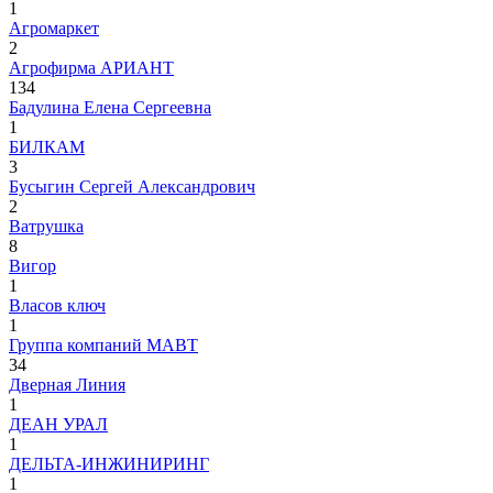
1
Агромаркет
2
Агрофирма АРИАНТ
134
Бадулина Елена Сергеевна
1
БИЛКАМ
3
Бусыгин Сергей Александрович
2
Ватрушка
8
Вигор
1
Власов ключ
1
Группа компаний МАВТ
34
Дверная Линия
1
ДЕАН УРАЛ
1
ДЕЛЬТА-ИНЖИНИРИНГ
1