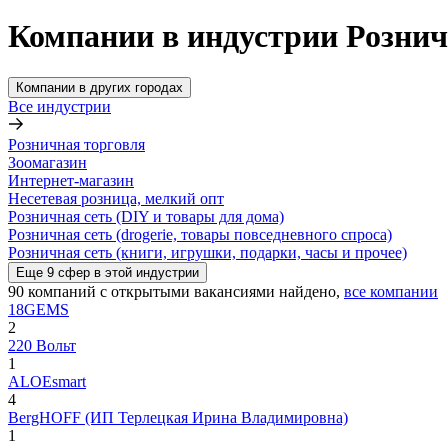
Компании в индустрии Рознич
Компании в других городах
Все индустрии
Розничная торговля
Зоомагазин
Интернет-магазин
Несетевая розница, мелкий опт
Розничная сеть (DIY и товары для дома)
Розничная сеть (drogerie, товары повседневного спроса)
Розничная сеть (книги, игрушки, подарки, часы и прочее)
Еще
9
сфер
в этой индустрии
90
компаний с открытыми вакансиями
найдено,
все компании
18GEMS
2
220 Вольт
1
ALOEsmart
4
BergHOFF (ИП Терлецкая Ирина Владимировна)
1