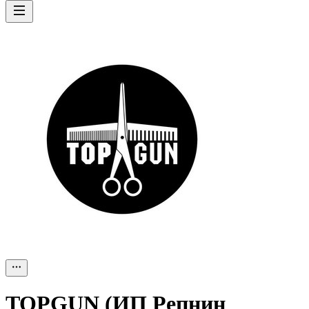
TOPGUN (ИП Репнин