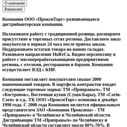
О компании
Вакансии
1
Компания ООО «ПроксиТорг» развивающаяся
дистрибьюторская компания.
Налаживаем работу с традиционной рознице, расширяем
присутствие в торговых сетях региона. Доставляем заказ
покупателя в первые 24 часа после приема заказа.
Поддерживаем остатки товара на наших складах.
Развиваем направление HoReCa. Видим перспективу в
работе с мясоперерабатывающими предприятиями
региона, с отелями, ресторанами и барами. Компания
осуществляет ВЭД с КНР.
Компания поставляет покупателям свыше 2000
наименований товаров. В портфель контрактов входят
следующие торговые марки: ТМ «Приправыч», ТМ
«Костровок», Восточная кухня (Суши-Бары), ТМ «Corin-
Corn» и т.д.. ТК ООО «ПроксиТорг» основана в декабре
1998 года. С 2000 года Компания является официальным
представителем ЗАО «Компания Проксима» - ТМ
«Приправыч» в Челябинске и Челябинской области.
Дистрибьюция ТМ «Приправыч» по Челябинску и
Челябинской области составляет около 60%-70%. В