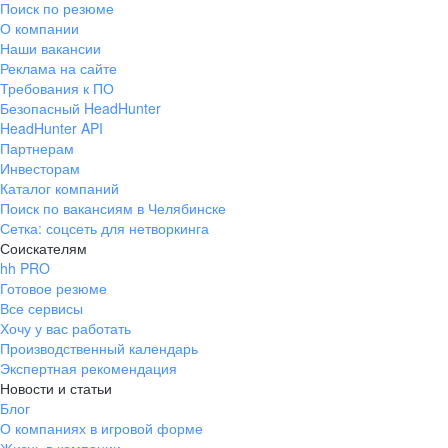
Поиск по резюме
Краснознаменск
Ладушкин
(Калининградская
О компании
область)
Наши вакансии
Мамоново
Неман
Реклама на сайте
Требования к ПО
Нестеров
Озерск
Безопасный HeadHunter
(Калининградская
область)
HeadHunter API
Партнерам
Пионерский
Полесск
Инвесторам
Правдинск
Светлогорск
Каталог компаний
(Калининградская
Поиск по вакансиям в Челябинске
область)
Сетка: соцсеть для нетворкинга
Светлый
Славск
Соискателям
Советск
Черняховск
hh PRO
(Калининградская
Готовое резюме
область)
Все сервисы
Республика Коми
Воркута
Хочу у вас работать
Вуктыл
Емва
Производственный календарь
Экспертная рекомендация
Инта
Микунь
Новости и статьи
Печора
Сосногорск
Блог
Усинск
Ухта
О компаниях в игровой форме
Новгородская
Боровичи