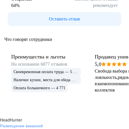
64
%
рекомендует
Буркина Фасо
Минск
Гомель
Могилев
Оставить отзыв
Витебск
Гродно
Брест
Архангельская
область
Что говорят сотрудники
Каргополь
Коряжма
Котлас
Мезень
Мирный
Новодвинск
Преимущества и льготы
Продавец унив
(Архангельская
5,0
На основании
6877
отзывов
область)
Свобода выбора 
Своевременная оплата труда — 5 675
Няндома
Онега
лояльность,рядом
Северодвинск
Сольвычегодск
Наличие кухни, места для обеда — 4 999
взаимопонимани
Шенкурск
Калининградская
Оплата больничного — 4 771
коллектив
область
Багратионовск
Балтийск
Гвардейск
Гурьевск
(Калининградская
область)
HeadHunter
Гусев
Зеленоградск
Размещение вакансий