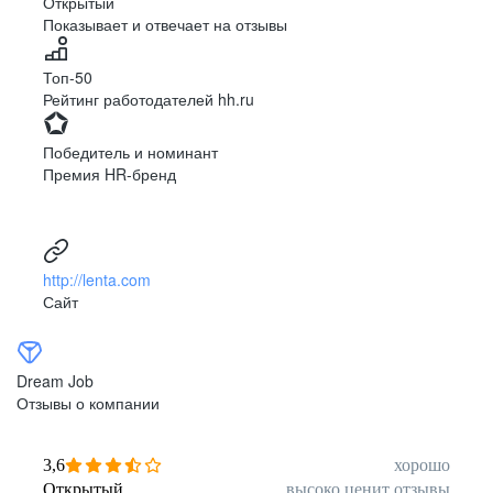
Открытый
Показывает и отвечает на отзывы
Луцк
Севастополь
Симферополь
Сумы
Топ-50
Тернополь
Ужгород
Рейтинг работодателей hh.ru
Харьков
Херсон
Хмельницкий
Черкассы
Победитель и номинант
Черновцы
Чернигов
Премия HR-бренд
Ленинградская
Ханты-Мансийск
область
Тольятти
Дудинка
(Красноярский край)
http://lenta.com
Тура (Красноярский
Агинское
Сайт
край)
(Забайкальский АО)
Усть-Ордынский
Палана
Анадырь
Сочи
Dream Job
Норильск
Дзержинск
Отзывы о компании
(Нижегородская
область)
Арзамас
Саров
3,6
хорошо
Обнинск
Салехард
Открытый
высоко ценит отзывы