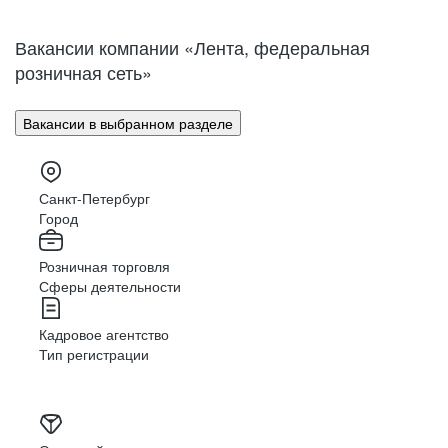
Нижний Новгород
Великий Новгород
Омск
Орел
Вакансии компании «Лента, федеральная
Оренбург
Пенза
розничная сеть»
Пермь
Петрозаводск
Псков
Ростов-на-Дону
Вакансии в выбранном разделе
Рязань
Самара
Саратов
Якутск
Южно-Сахалинск
Владикавказ
Санкт-Петербург
Смоленск
Ставрополь
Город
Тамбов
Казань
Розничная торговля
Тверь
Томск
Сферы деятельности
Кызыл
Тула
Тюмень
Ижевск
Кадровое агентство
Ульяновск
Уфа
Тип регистрации
Хабаровск
Абакан
Челябинск
Грозный
Чита
Чебоксары
Ярославль
Луганск