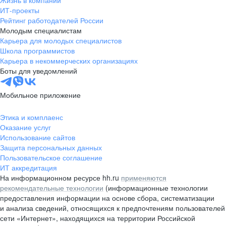
Жизнь в компании
область
ИТ-проекты
Рейтинг работодателей России
Валдай
Малая Вишера
Молодым специалистам
Окуловка
Пестово
Карьера для молодых специалистов
Сольцы
Старая Русса
Школа программистов
Карьера в некоммерческих организациях
Холм
Чудово
Боты для уведомлений
Мурманская область
Апатиты
Гаджиево
Заозерск
Мобильное приложение
Заполярный
Кандалакша
Кировск (Мурманская
Ковдор
Этика и комплаенс
область)
Оказание услуг
Кола
Мончегорск
Использование сайтов
Защита персональных данных
Оленегорск
Островной
Пользовательское соглашение
Полярные Зори
Полярный
ИТ аккредитация
Североморск
Снежногорск
На информационном ресурсе hh.ru
применяются
Республика Карелия
Беломорск
рекомендательные технологии
(информационные технологии
предоставления информации на основе сбора, систематизации
Кемь
Кондопога
и анализа сведений, относящихся к предпочтениям пользователей
Костомукша
Лахденпохья
сети «Интернет», находящихся на территории Российской
Медвежьегорск
Олонец