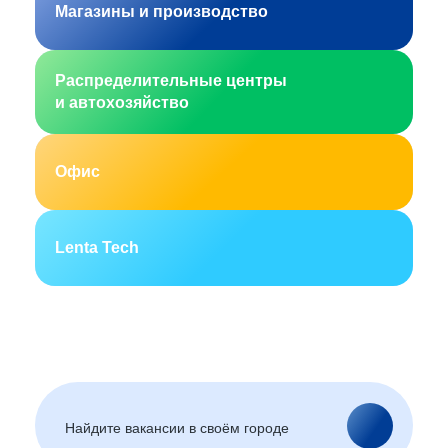
Магазины и производство
Распределительные центры
и автохозяйство
Офис
Lenta Tech
Москва
Санкт-Петербург
Екатеринбург
Новосибирск
Горно-Алтайск
Барнаул
Благовещенск
Архангельск
(Амурская область)
Астрахань
Белгород