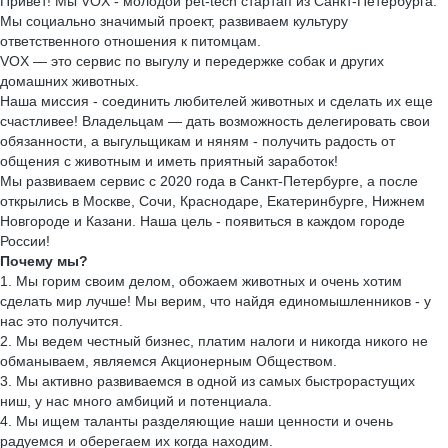
Привет! Мы VOX - молодой pet-tech стартап из Санкт-Петербурга.
Мы социально значимый проект, развиваем культуру
ответственного отношения к питомцам.
VOX — это сервис по выгулу и передержке собак и других
домашних животных.
Наша миссия - соединить любителей животных и сделать их еще
счастливее! Владельцам — дать возможность делегировать свои
обязанности, а выгульщикам и няням - получить радость от
общения с животным и иметь приятный заработок!
Мы развиваем сервис с 2020 года в Санкт-Петербурге, а после
открылись в Москве, Сочи, Краснодаре, Екатеринбурге, Нижнем
Новгороде и Казани. Наша цель - появиться в каждом городе
России!
Почему мы?
1. Мы горим своим делом, обожаем животных и очень хотим
сделать мир лучше! Мы верим, что найдя единомышленников - у
нас это получится.
2. Мы ведем честный бизнес, платим налоги и никогда никого не
обманываем, являемся Акционерным Обществом.
3. Мы активно развиваемся в одной из самых быстрорастущих
ниш, у нас много амбиций и потенциала.
4. Мы ищем таланты разделяющие наши ценности и очень
радуемся и оберегаем их когда находим.