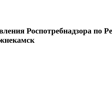
ления Роспотребнадзора по Ре
ижнекамск