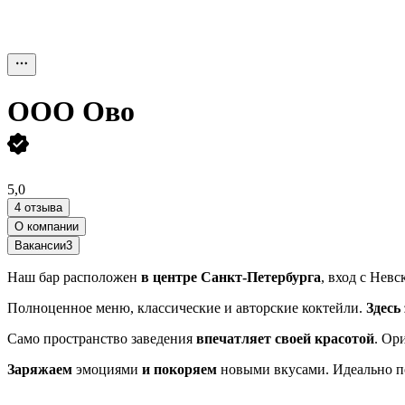
ООО
Ово
5,0
4 отзыва
О компании
Вакансии
3
Наш бар расположен
в центре Санкт-Петербурга
, вход с Невс
Полноценное меню, классические и авторские коктейли.
Здесь
Само пространство заведения
впечатляет своей красотой
. Ор
Заряжаем
эмоциями
и покоряем
новыми вкусами. Идеально по