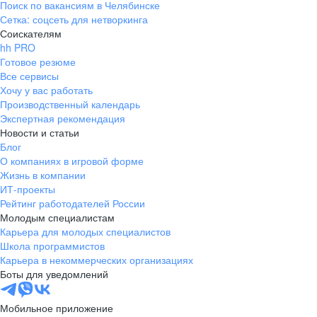
Поиск по вакансиям в Челябинске
Наши ценности
Сетка: соцсеть для нетворкинга
Работа в распределительном
Соискателям
hh PRO
центре Familia
Мы разные
Готовое резюме
Все сервисы
В Familia работают люди разных возрастов и профессий.
Вы ищете работу с гибким графиком или имеете опыт работы
Хочу у вас работать
Самым юным – меньше 20 лет, самым опытным – больше 60.
в складских или распределительных центрах? Мы приглашаем
Производственный календарь
Здесь каждый найдет себя: мамы в декрете, пенсионеры,
вас в сердце нашей логистической цепи.
Экспертная рекомендация
байеры, маркетологи, экономисты и ИТ специалисты.
Новости и статьи
Блог
Прозрачность трудоустройства
О компаниях в игровой форме
Жизнь в компании
Оформление по ТК РФ. Понятная система оплаты (оклад или
ИТ-проекты
часовая тарифная ставка) и премирования (% к окладу),
Рейтинг работодателей России
социальный пакет (ДМС и другие льготы).
Молодым специалистам
Карьера для молодых специалистов
Школа программистов
Карьера в некоммерческих организациях
Боты для уведомлений
Мобильное приложение