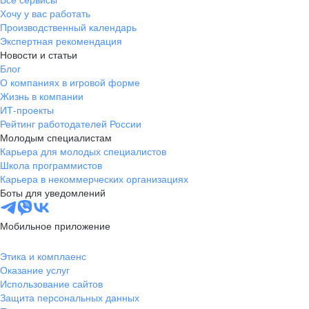
Тамбов
Хочу у вас работать
Казань
Производственный календарь
Тверь
Экспертная рекомендация
Новости и статьи
Томск
Блог
Кызыл
О компаниях в игровой форме
Тула
Жизнь в компании
Тюмень
ИТ-проекты
Рейтинг работодателей России
Ижевск
Молодым специалистам
Ульяновск
Карьера для молодых специалистов
Уфа
Школа программистов
Карьера в некоммерческих организациях
Хабаровск
Боты для уведомлений
Абакан
Челябинск
Мобильное приложение
Грозный
Чита
Этика и комплаенс
Оказание услуг
Чебоксары
Использование сайтов
Ярославль
Защита персональных данных
Киев