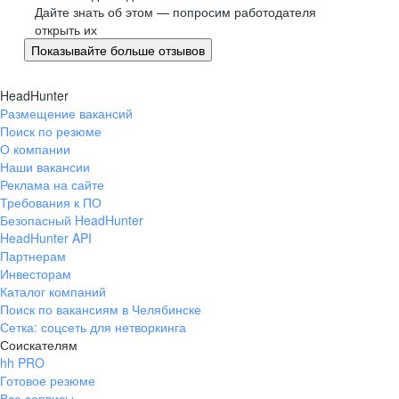
Великий Новгород
Дайте знать об этом — попросим работодателя
открыть их
Омск
Показывайте больше отзывов
Орел
Оренбург
HeadHunter
Пенза
Размещение вакансий
Пермь
Поиск по резюме
Петрозаводск
О компании
Наши вакансии
Псков
Реклама на сайте
Ростов-на-Дону
Требования к ПО
Рязань
Безопасный HeadHunter
HeadHunter API
Самара
Партнерам
Саратов
Инвесторам
Якутск
Каталог компаний
Южно-Сахалинск
Поиск по вакансиям в Челябинске
Сетка: соцсеть для нетворкинга
Владикавказ
Соискателям
Смоленск
hh PRO
Ставрополь
Готовое резюме
Все сервисы