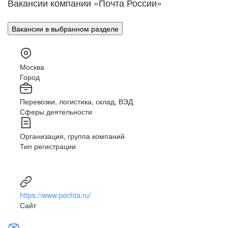
Вакансии компании «Почта России»
Поволжье
Улан-Удэ
Владивосток
Урал
Вакансии в выбранном разделе
Владимир
Сибирь
Волгоград
Вологда
Москва
Дальний Восток
Воронеж
Город
Махачкала
Северный Кавказ
Перевозки, логистика, склад, ВЭД
Биробиджан
Сферы деятельности
Иваново (Ивановская область)
Израиль
Организация, группа компаний
Магас
Тип регистрации
Иркутск
Нальчик
Казахстан
https://www.pochta.ru/
Калининград
Сайт
Элиста
Калуга