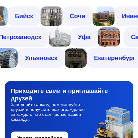
Бийск
Сочи
Иваново
Петрозаводск
Уфа
Ульяновск
Екатеринбург
Приходите сами
и приглашайте
друзей
Заполняйте анкету, рекомендуйте
друзей и получайте вознаграждение
за каждого, кто стал частью нашей
команды.