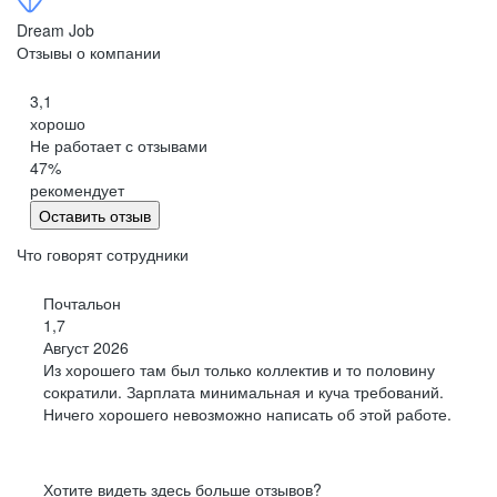
Петропавловск-Камчатский
Dream Job
Черкесск
Отзывы о компании
Кемерово
3,1
Киров
хорошо
Китай
Не работает с отзывами
Сыктывкар
47
%
Кострома
рекомендует
Оставить отзыв
Краснодар
Красноярск
Что говорят сотрудники
Курган
Почтальон
Курск
1,7
Липецк
Август 2026
Магадан
Из хорошего там был только коллектив и то половину
Йошкар-Ола
сократили. Зарплата минимальная и куча требований.
Ничего хорошего невозможно написать об этой работе.
Саранск
Мурманск
Нижний Новгород
Хотите видеть здесь больше отзывов?