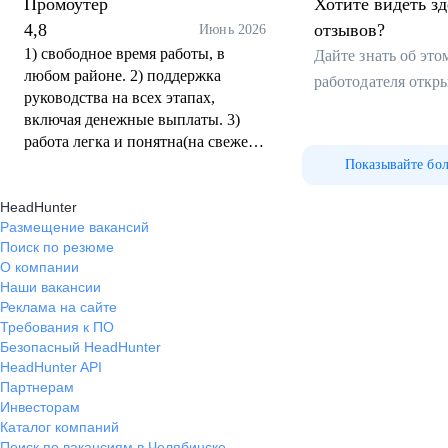
Промоутер
Хотите видеть з
4,8
отзывов?
Июнь 2026
1) свободное время работы, в
Дайте знать об эт
любом районе. 2) поддержка
работодателя откр
руководства на всех этапах,
включая денежные выплаты. 3)
работа легка и понятна(на свежем
воздухе вообще кайф) 4) заработок
Показывайте бо
выше среднего 5) есть стажировка
HeadHunter
Размещение вакансий
Поиск по резюме
О компании
Наши вакансии
Реклама на сайте
Требования к ПО
Безопасный HeadHunter
HeadHunter API
Партнерам
Инвесторам
Каталог компаний
Поиск по вакансиям в Челябинске