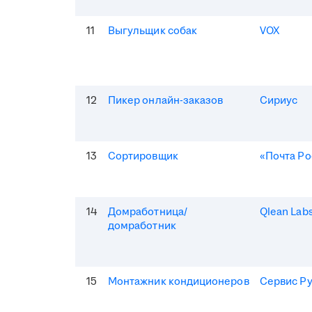
11
Выгульщик собак
VOX
12
Пикер онлайн-заказов
Сириус
13
Сортировщик
«Почта Ро
14
Домработница/
Qlean Lab
домработник
15
Монтажник кондиционеров
Сервис Р