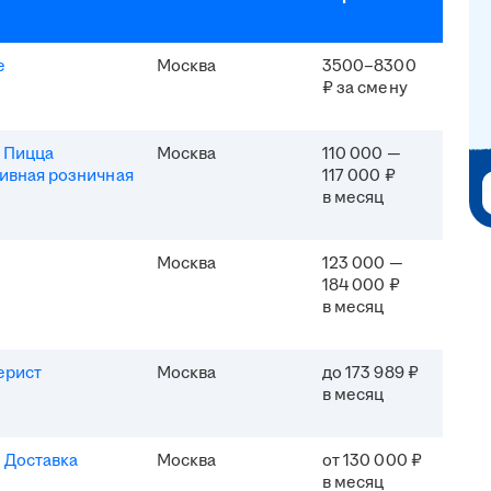
e
Москва
3500–8300
₽ за смену
 Пицца
Москва
110 000 —
ивная розничная
117 000 ₽
в месяц
Москва
123 000 —
184 000 ₽
в месяц
ерист
Москва
до 173 989 ₽
в месяц
 Доставка
Москва
от 130 000 ₽
в месяц