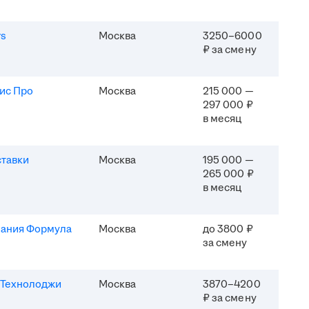
rs
Москва
3250–6000
₽ за смену
ис Про
Москва
215 000 —
297 000 ₽
в месяц
ставки
Москва
195 000 —
265 000 ₽
в месяц
ания Формула
Москва
до 3800 ₽
за смену
Технолоджи
Москва
3870–4200
₽ за смену