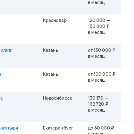
в месяц
h
Краснодар
120 000 —
150 000 ₽
в месяц
филид
Казань
от 130 000 ₽
в месяц
н
Казань
от 100 000 ₽
в месяц
да
Новосибирск
130 176 —
162 720 ₽
в месяц
Богатыря
Екатеринбург
до 80 000 ₽