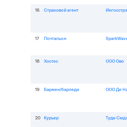
16
Страховой агент
Ингосстр
17
Почтальон
SparkWav
18
Хостес
ООО Ово
19
Бармен/барледи
ООО Де Н
20
Курьер
Туда-Сюд