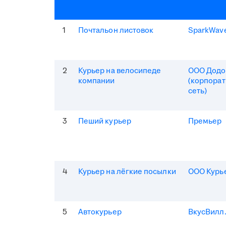
1
Почтальон листовок
SparkWav
2
Курьер на велосипеде
ООО Додо
компании
(корпорат
сеть)
3
Пеший курьер
Премьер
4
Курьер на лёгкие посылки
ООО Курь
5
Автокурьер
ВкусВилл.