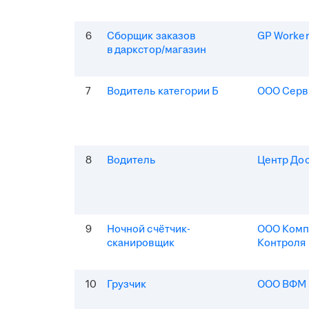
6
Сборщик заказов
GP Worke
в даркстор/магазин
7
Водитель категории Б
ООО Серв
8
Водитель
Центр До
9
Ночной счётчик-
ООО Комп
сканировщик
Контроля
10
Грузчик
ООО ВФМ 