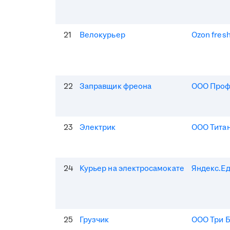
21
Велокурьер
Ozon fres
22
Заправщик фреона
ООО Про
23
Электрик
ООО Тита
24
Курьер на электросамокате
Яндекс.Е
25
Грузчик
ООО Три 