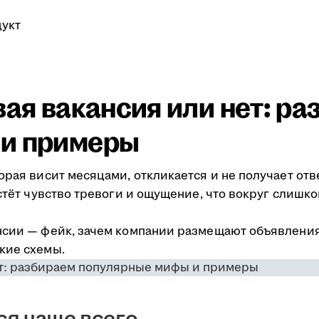
укт
вая вакансия или нет: р
 и примеры
орая висит месяцами, откликается и не получает отв
астёт чувство тревоги и ощущение, что вокруг слишк
нсии — фейк, зачем компании размещают объявлени
кие схемы.
ся чаще всего