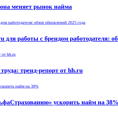
 она меняет рынок найма
u для работы с брендом работодателя: об
труда: тренд-репорт от hh.ru
льфаСтрахованию» ускорить найм на 38