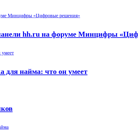
 панели hh.ru на форуме Минцифры «Ци
 для найма: что он умеет
иков