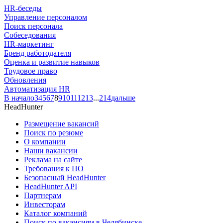
HR-беседы
Управление персоналом
Поиск персонала
Собеседования
HR-маркетинг
Бренд работодателя
Оценка и развитие навыков
Трудовое право
Обновления
Автоматизация HR
В начало
3
4
5
6
7
8
9
10
11
12
13
...
214
дальше
HeadHunter
Размещение вакансий
Поиск по резюме
О компании
Наши вакансии
Реклама на сайте
Требования к ПО
Безопасный HeadHunter
HeadHunter API
Партнерам
Инвесторам
Каталог компаний
Поиск по вакансиям в Челябинске