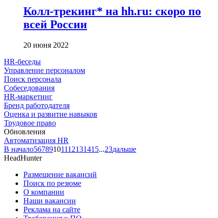
Колл-трекинг* на hh.ru: скоро по
всей России
20 июня 2022
HR-беседы
Управление персоналом
Поиск персонала
Собеседования
HR-маркетинг
Бренд работодателя
Оценка и развитие навыков
Трудовое право
Обновления
Автоматизация HR
В начало
5
6
7
8
9
10
11
12
13
14
15
...
23
дальше
HeadHunter
Размещение вакансий
Поиск по резюме
О компании
Наши вакансии
Реклама на сайте