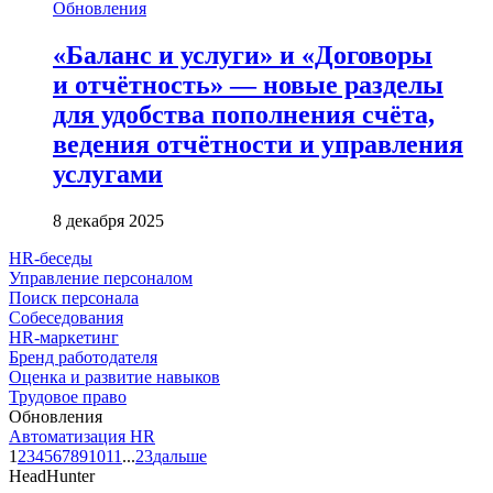
Обновления
«Баланс и услуги» и «Договоры
и отчётность» — новые разделы
для удобства пополнения счёта,
ведения отчётности и управления
услугами
8 декабря 2025
HR-беседы
Управление персоналом
Поиск персонала
Собеседования
HR-маркетинг
Бренд работодателя
Оценка и развитие навыков
Трудовое право
Обновления
Автоматизация HR
1
2
3
4
5
6
7
8
9
10
11
...
23
дальше
HeadHunter