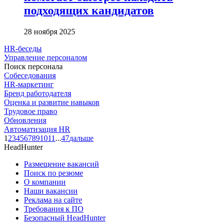
подходящих кандидатов
28 ноября 2025
HR-беседы
Управление персоналом
Поиск персонала
Собеседования
HR-маркетинг
Бренд работодателя
Оценка и развитие навыков
Трудовое право
Обновления
Автоматизация HR
1
2
3
4
5
6
7
8
9
10
11
...
47
дальше
HeadHunter
Размещение вакансий
Поиск по резюме
О компании
Наши вакансии
Реклама на сайте
Требования к ПО
Безопасный HeadHunter