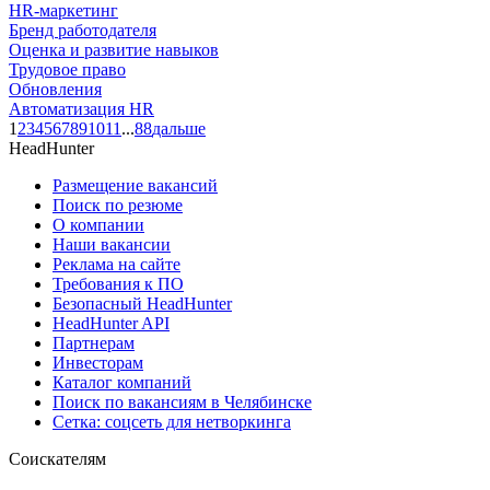
HR-маркетинг
Бренд работодателя
Оценка и развитие навыков
Трудовое право
Обновления
Автоматизация HR
1
2
3
4
5
6
7
8
9
10
11
...
88
дальше
HeadHunter
Размещение вакансий
Поиск по резюме
О компании
Наши вакансии
Реклама на сайте
Требования к ПО
Безопасный HeadHunter
HeadHunter API
Партнерам
Инвесторам
Каталог компаний
Поиск по вакансиям в Челябинске
Сетка: соцсеть для нетворкинга
Соискателям