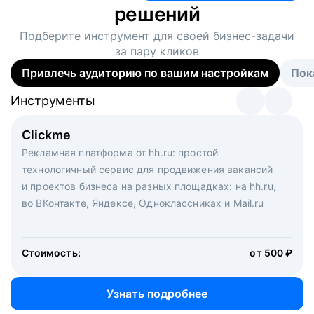
решений
Подберите инструмент для своей
бизнес-задачи
за пару кликов
Привлечь аудиторию по вашим настройкам
Пок
Инструменты
Инструменты
Инструменты
Виртуальный рекрутер
Clickme
Вакансия дня
Массовый подбор под ключ. Решите, сколько
Рекламная платформа от hh.ru: простой
Рекламный формат для вакансий на главной странице
кандидатов и когда вам нужно, и за дело возьмутся
технологичный сервис для продвижения вакансий
hh.ru. Увеличивает количество откликов
маркетологи, рекрутеры и проектные менеджеры
и проектов бизнеса на разных площадках: на hh.ru,
hh.ru с целым набором digital-инструментов
во ВКонтакте, Яндексе, Одноклассниках и Mail.ru
Стоимость:
от 200 000 ₽
Узнать подробнее
Стоимость:
от 500 ₽
Узнать подробнее
Узнать подробнее