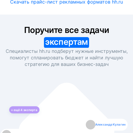
Скачать прайс-лист рекламных форматов hh.ru
Поручите все задачи
экспертам
Специалисты hh.ru подберут нужные инструменты,
помогут спланировать бюджет и найти лучшую
стратегию для ваших
бизнес-задач
+ ещё
4
эксперта
Екатерина Лазаренко
Александр Кулагин
Даниил Макаров
Борис Кашко
Юлия Изоитко