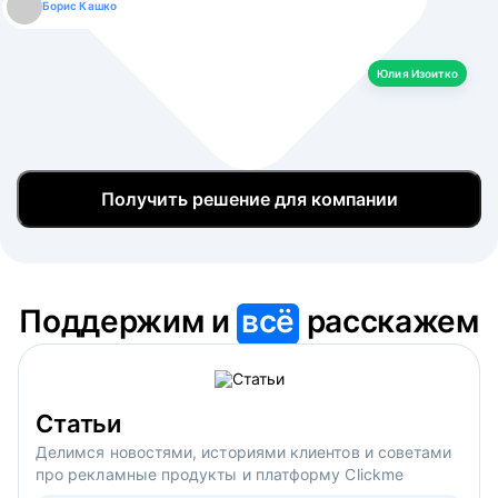
Борис Кашко
Юлия Изоитко
Александр Кулагин
Даниил Макаров
Екатерина Лазаренко
Юлия Изоитко
Получить решение для компании
Поддержим и
всё
расскажем
Статьи
Делимся новостями, историями клиентов и советами
про рекламные продукты и платформу Clickme